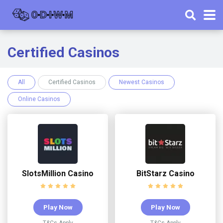
Certified Casinos
All
Certified Casinos
Newest Casinos
Online Casinos
SlotsMillion Casino
BitStarz Casino
Play Now
Play Now