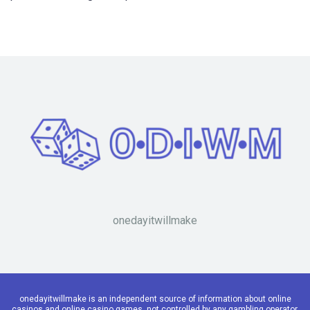
onedayitwillmake
onedayitwillmake is an independent source of information about online
casinos and online casino games, not controlled by any gambling operator.